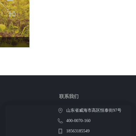
案
联系我们
山东省威海市高区恒泰街97号
400-0070-160
18563185549