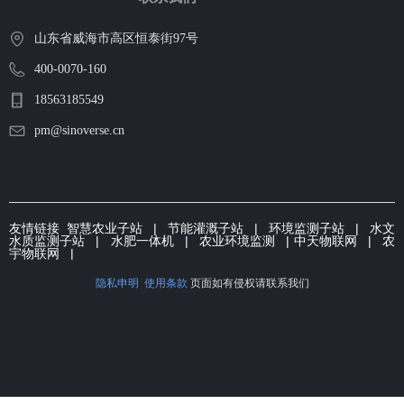
山东省威海市高区恒泰街97号
400-0070-160
18563185549
pm@sinoverse.cn
友情链接
智慧农业子站
|
节能灌溉子
站 | 环境监测子站 |
水文
水质监测子站
|
水肥一体机
|
农业环境监测
|
中天物联网
|
农
宇物联网
|
隐私申明
使用条款
页面如有侵权请联系我们