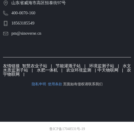
山东省威海市高区恒泰街97号
400-0070-160
18563185549
pm@sinoverse.cn
友情链接
智慧农业子站
|
节能灌溉子
站 | 环境监测子站 |
水文
水质监测子站
|
水肥一体机
|
农业环境监测
|
中天物联网
|
农
宇物联网
|
隐私申明
使用条款
页面如有侵权请联系我们
鲁ICP备17048531号-19