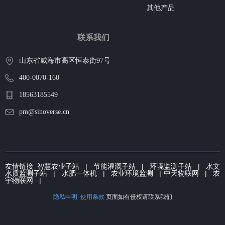
其他产品
联系我们
山东省威海市高区恒泰街97号
400-0070-160
18563185549
pm@sinoverse.cn
友情链接
智慧农业子站
|
节能灌溉子
站 | 环境监测子站 |
水文
水质监测子站
|
水肥一体机
|
农业环境监测
|
中天物联网
|
农
宇物联网
|
隐私申明
使用条款
页面如有侵权请联系我们