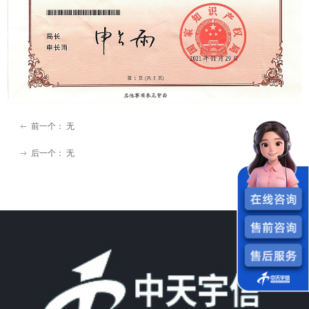
前一个：
无
ꂃ
后一个：
无
ꁹ