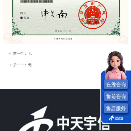
前一个：
无
ꂃ
后一个：
无
ꁹ