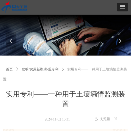
넳
넲
首页
ꄲ
发明/实用新型/外观专利
ꄲ
实用专利——一种用于土壤墒情监测装
置
实用专利——一种用于土壤墒情监测装
置
浏览量：
97
2024-11-02
16:31
ꄘ