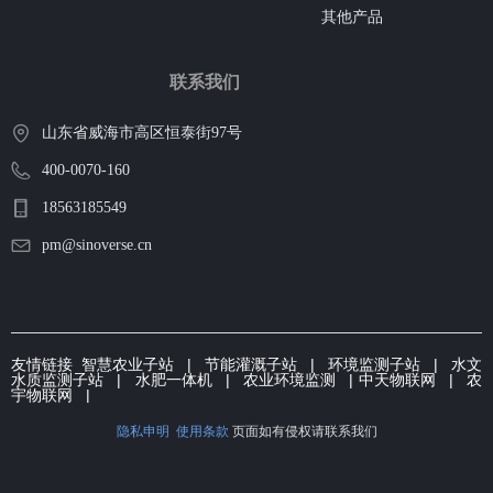
其他产品
联系我们
山东省威海市高区恒泰街97号
400-0070-160
18563185549
pm@sinoverse.cn
友情链接
智慧农业子站
|
节能灌溉子
站 | 环境监测子站 |
水文
水质监测子站
|
水肥一体机
|
农业环境监测
|
中天物联网
|
农
宇物联网
|
隐私申明
使用条款
页面如有侵权请联系我们