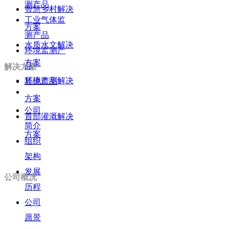
测产品
智慧乡村解决
工业气体监
方案
测产品
水质水文解决
环境监测产
方案
品
解决方案
环境监测解决
其他产品
方案
公司
首部灌溉解决
简介
方案
组织
架构
发展
公司概况
历程
公司
愿景