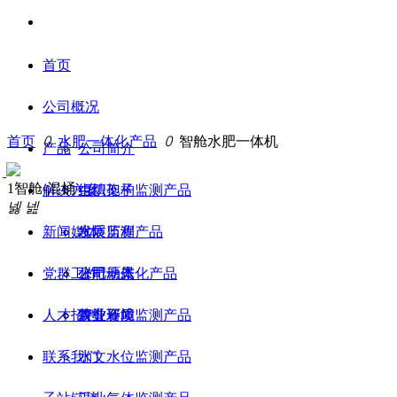
首页
公司概况
首页
ꄲ
水肥一体化产品
ꄲ
智舱水肥一体机
产品
公司简介
1智舱-混桶
解决方案
组织架构
虫情孢子监测产品
넳
넲
新闻媒体
发展历程
水质监测产品
党群工作
公司愿景
水肥一体化产品
公司动态
人才招聘
荣誉资质
农业环境监测产品
行业新闻
联系我们
水文水位监测产品