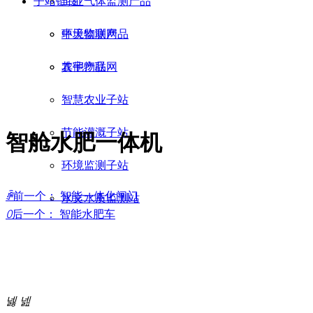
子站链接
工业气体监测产品
环境监测产品
中天物联网
其他产品
农宇物联网
智慧农业子站
节能灌溉子站
智舱水肥一体机
环境监测子站
ꄴ
前一个：
智能一体化闸门
水文水质监测站
ꄲ
后一个：
智能水肥车
넳
넲