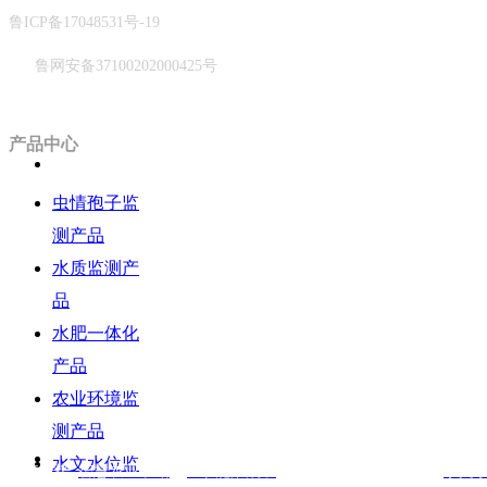
鲁ICP备17048531号-19
鲁网安备37100202000425号
产品中心
虫情孢子监
测产品
水质监测产
品
水肥一体化
产品
农业环境监
测产品
水文水位监
友情链接
智慧农业子站
|
节能灌溉子
站 | 环境监测子站 |
水文